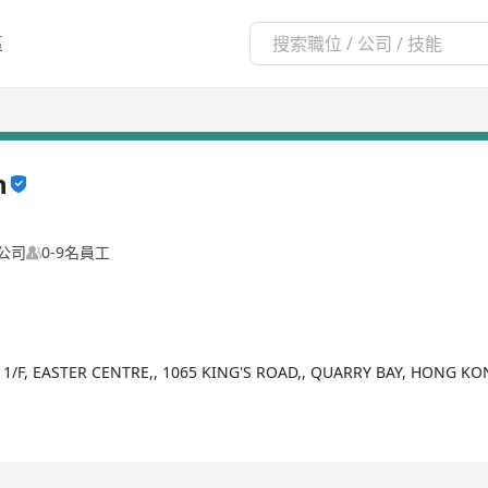
區
n
公司
0-9名員工
11/F, EASTER CENTRE,, 1065 KING'S ROAD,, QUARRY BAY, HONG K