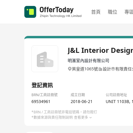
首頁
職位
專
J&L Interior Desig
明滙室內設計有限公司
英皇道1065號
設計
有限責任
登記資訊
BRN/工商註冊號
成立日期
公司註冊地址
69534961
2018-06-21
UNIT 1103B, 
*BRN / 工商註冊號非電話號碼，請勿撥打
*數據來源與責任限制說明
查看更多