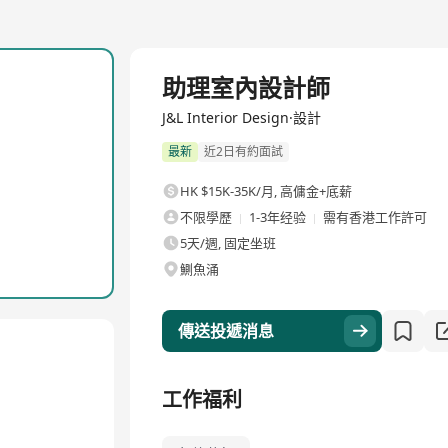
全職
助理室內設計師
J&L Interior Design·設計
最新
近2日有約面試
HK $15K-35K/月
,
高傭金+底薪
不限學歷
1-3年经验
需有香港工作許可
5天/週, 固定坐班
鰂魚涌
傳送投遞消息
工作福利