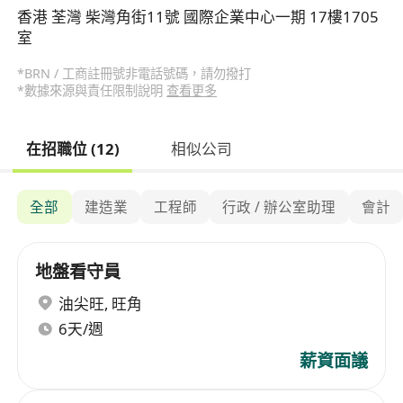
香港 荃灣 柴灣角街11號 國際企業中心一期 17樓1705
室
*BRN / 工商註冊號非電話號碼，請勿撥打
*數據來源與責任限制說明
查看更多
在招職位 (12)
相似公司
全部
建造業
工程師
行政 / 辦公室助理
會計
地盤看守員
油尖旺
,
旺角
6天/週
薪資面議