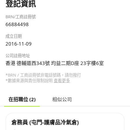
登記資訊
BRN/工商註冊號
66884498
成立日期
2016-11-09
公司註冊地址
香港 德輔道西343號 均益二期D座 23字樓6室
*BRN / 工商註冊號非電話號碼，請勿撥打
*數據來源與責任限制說明
查看更多
在招職位 (2)
相似公司
倉務員 (屯門-護膚品冷氣倉)