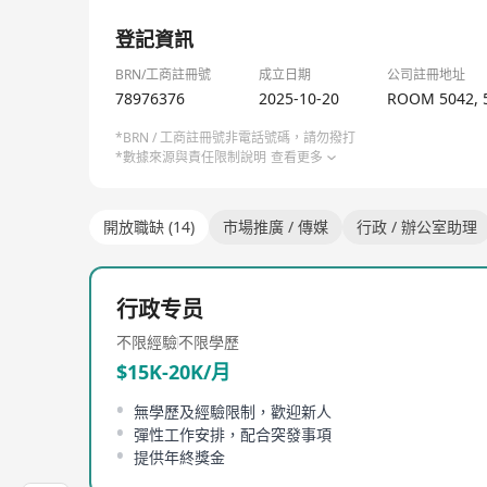
一片鼓勵嘗試、激發創新嘅土壤：我哋為大膽嘅創意提
1/4
一條清晰、廣闊嘅成長路徑：與全球頂尖同事共事，喺
登記資訊
【加入我哋，共同定義未來】
喺度，你唔單止可以成就一番事業，更可以同我哋一齊
BRN/工商註冊號
成立日期
公司註冊地址
加入我哋，一齊定義下一個爆款，共同譜寫屬於我哋嘅
78976376
2025-10-20
ROOM 5042, 
*BRN / 工商註冊號非電話號碼，請勿撥打
*數據來源與責任限制說明
查看更多
開放職缺 (14)
市場推廣 / 傳媒
行政 / 辦公室助理
行政专员
不限經驗
不限學歷
$15K-20K/月
無學歷及經驗限制，歡迎新人
彈性工作安排，配合突發事項
提供年終獎金