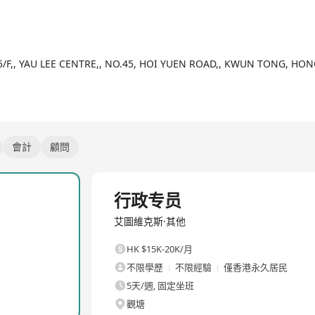
供實踐資源同空間。
2/4
實戰中快速晉升，開拓國際視野。
，塑造全球數字生態嘅未來藍圖。
全球成功故事。
5/F,, YAU LEE CENTRE,, NO.45, HOI YUEN ROAD,, KWUN TONG, HO
會計
顧問
全職
行政专员
艾圖維克斯·其他
HK $15K-20K/月
不限學歷
不限經驗
僅香港永久居民
5天/週, 固定坐班
觀塘