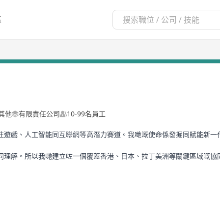
區
其他
有限責任公司
10-99名員工
注遊戲、人工智能同互聯網等高潛力賽道。我哋嘅使命係發掘同賦能新一
同理解。所以我哋建立咗一個覆蓋香港、日本、拉丁美洲等關鍵區域嘅協
新實踐，親身見證產品由0到1，再從1走向全球嘅完整旅程。
期主義，成為企業成長路上最可靠嘅同行者，一齊跨越週期，創造可持續價
，你嘅想法值得被看見。