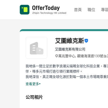
首頁
職位
專
艾圖維克斯
艾圖維克斯有限公司
萬兆豐中心, 觀塘海濱道133號
我哋係一間立足於數字浪潮尖端嘅全球化科技企業，專
伴，喺多元市場打造引領行業嘅標杆。
我哋深信，真正嘅全球化源於對每一個本土市場嘅尊重
洞察趨勢嘅神經末梢。喺度，你將會加入一場無國界嘅創
查看更多
【專業賦能，長期主義】
我哋喺遊戲、AI同互聯網領域持續深耕。我哋堅持長
公司相片
【喺度，我哋提供】
一個公平、開放、扁平嘅工作環境：你嘅聲音會有人聽