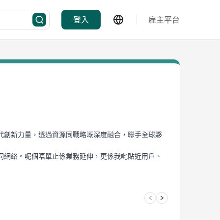
登入
雇主平台
代創新力量，透過資源同戰略嘅深度融合，聯手全球夥
同網絡。呢個唔單止係業務延伸，更係我哋貼近用戶、
值。