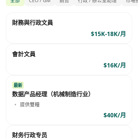
全部
CEO / GM
銷售
行政 / 辦公室助理
市場推
財務與行政文員
$15K-18K/月
會計文員
$16K/月
最新
数据产品经理（机械制造行业）
提供雙糧
$40K/月
财务行政专员