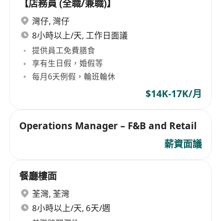
【店務員 (全職/兼職)】
灣仔
,
灣仔
8小時以上/天, 工作日面議
提供員工免費膳食
享有生日假，婚假等
每月6天例假，輪班輪休
$14K-17K/月
Operations Manager – F&B and Retail
薪資面議
餐廳樓面
荃灣
,
荃灣
8小時以上/天, 6天/週