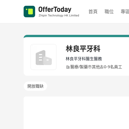
首頁
職位
專
林良平牙科
林良平牙科醫生醫務
醫療/製藥
其他
0-9名員工
開放職缺