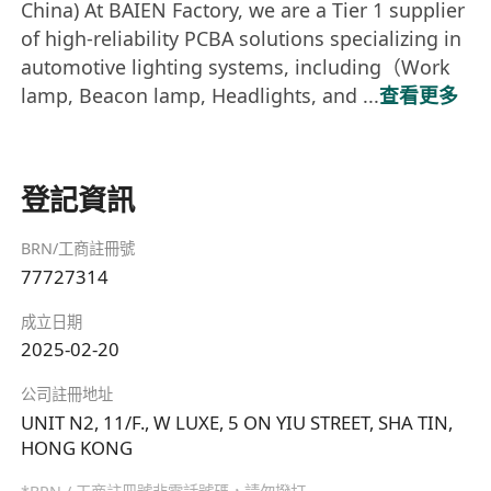
China) At BAIEN Factory, we are a Tier 1 supplier
of high-reliability PCBA solutions specializing in
automotive lighting systems, including（Work
lamp, Beacon lamp, Headlights, and ...
查看更多
登記資訊
BRN/工商註冊號
77727314
成立日期
2025-02-20
公司註冊地址
UNIT N2, 11/F., W LUXE, 5 ON YIU STREET, SHA TIN,
HONG KONG