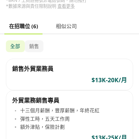
*BRN / 工商註冊號非電話號碼，請勿撥打
*數據來源與責任限制說明
查看更多
在招職位 (6)
相似公司
全部
銷售
銷售外貿業務員
$13K-20K/月
外貿業務銷售專員
十三個月薪酬，豐厚薪酬，年終花紅
彈性工時，五天工作周
額外津貼，保險計劃
$13K-25K/月