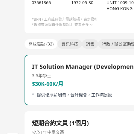
03561366
1972-05-30
UNIT 1009-1
HONG KONG
*BRN / 工商註冊號非電話號碼，請勿撥打
*數據來源與責任限制說明
查看更多
開放職缺 (32)
資訊科技
銷售
行政 / 辦公室助
IT Solution Manager (Developmen
3-5年
學士
$30K-60K/月
提供優厚薪酬包，晉升機會，工作滿足感
短期合約文員 (1個月)
少於1年
中學文憑