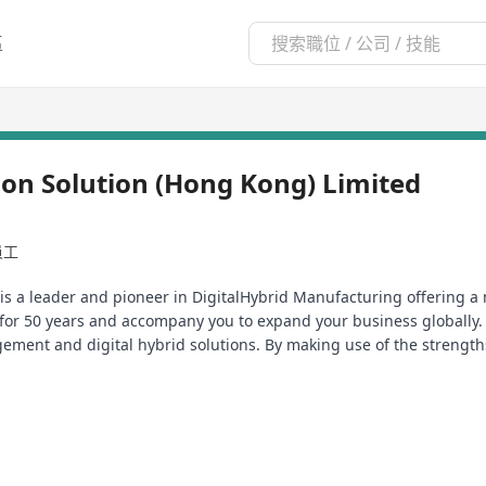
區
n Solution (Hong Kong) Limited
員工
is a leader and pioneer in DigitalHybrid Manufacturing offering 
 for 50 years and accompany you to expand your business globally
agement and digital hybrid solutions. By making use of the streng
as a Digital Hybrid Company.