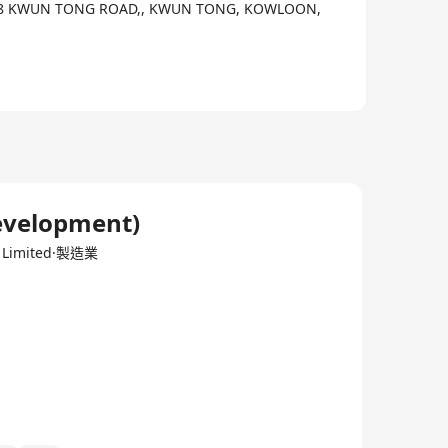
 388 KWUN TONG ROAD,, KWUN TONG, KOWLOON,
evelopment)
g) Limited·製造業