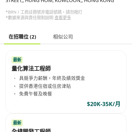
STREET,, HUNG HOM, KOWLOON,, HONG KONG
*BRN / 工商註冊號非電話號碼，請勿撥打
*數據來源與責任限制說明
查看更多
在招職位 (2)
相似公司
最新
量化算法工程師
具競爭力薪酬，年終及績效獎金
提供香港住宿或住房津貼
免費午餐及晚餐
$20K-35K/月
最新
全棧開發工程師