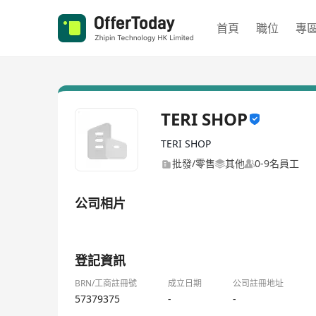
首頁
職位
專
TERI SHOP
TERI SHOP
批發/零售
其他
0-9名員工
公司相片
1/1
登記資訊
BRN/工商註冊號
成立日期
公司註冊地址
57379375
-
-