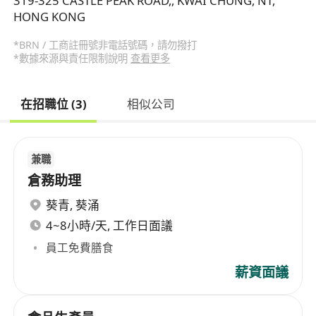
319-325 CASTLE PEAK ROAD,, KWAI CHUNG, NT,
HONG KONG
*BRN / 工商註冊號非電話號碼，請勿撥打
*數據來源與責任限制說明
查看更多
在招職位 (3)
相似公司
兼職
倉務助理
葵青
,
葵涌
4~8小時/天, 工作日面議
員工免費膳食
薪資面議