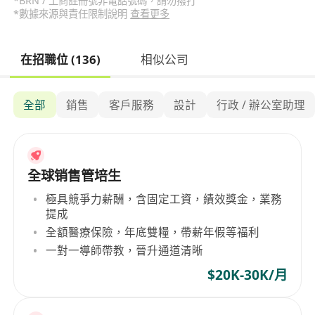
*BRN / 工商註冊號非電話號碼，請勿撥打
*數據來源與責任限制說明
查看更多
在招職位 (136)
相似公司
全部
銷售
客戶服務
設計
行政 / 辦公室助理
全球销售管培生
極具競爭力薪酬，含固定工資，績效獎金，業務
提成
全額醫療保險，年底雙糧，帶薪年假等福利
一對一導師帶教，晉升通道清晰
$20K-30K/月