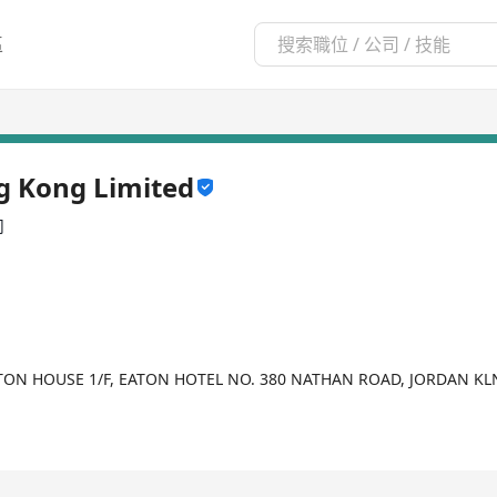
區
g Kong Limited
司
ATON HOUSE 1/F, EATON HOTEL NO. 380 NATHAN ROAD, JORDAN K