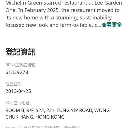
Michelin Green-starred restaurant at Lee Garden
One. In February 2025, the restaurant moved to
its new home with a stunning, sustainability-
focused new look and farm-to-table, c...
查看更多
登記資訊
BRN/工商註冊號
61339278
成立日期
2013-04-25
公司註冊地址
ROOM B, 9/F, S22, 22 HEUNG YIP ROAD, WONG
CHUK HANG, HONG KONG