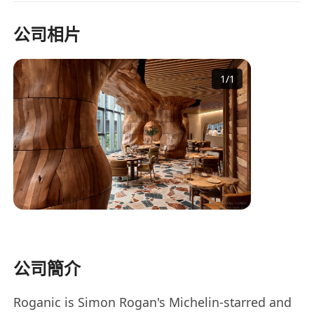
公司相片
1
/
1
公司簡介
Roganic is Simon Rogan's Michelin-starred and