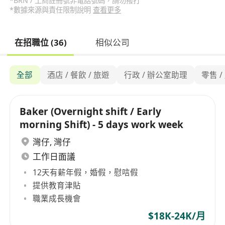
*BRN / 工商註冊號非電話號碼，請勿撥打
*數據來源與責任限制說明
查看更多
在招職位 (36)
相似公司
全部
酒店 / 餐飲 / 旅遊
行政 / 辦公室助理
零售 /
Baker (Overnight shift / Early
morning Shift) - 5 days work week
灣仔
,
灣仔
工作日面議
12天有薪年假，婚假，慰唁假
提供教育津貼
職業成長機會
$18K-24K/月