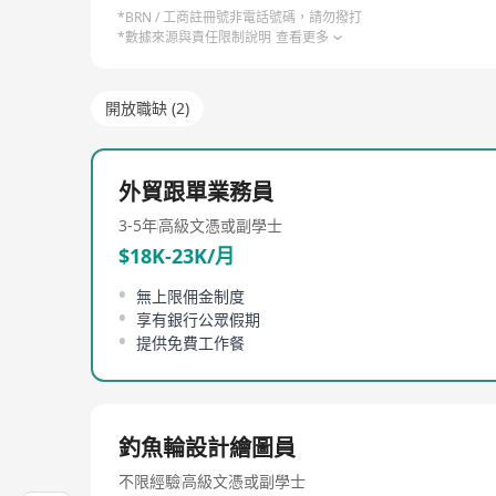
*BRN / 工商註冊號非電話號碼，請勿撥打
*數據來源與責任限制說明
查看更多
開放職缺 (2)
外貿跟單業務員
3-5年
高級文憑或副學士
$18K-23K/月
無上限佣金制度
享有銀行公眾假期
提供免費工作餐
釣魚輪設計繪圖員
不限經驗
高級文憑或副學士