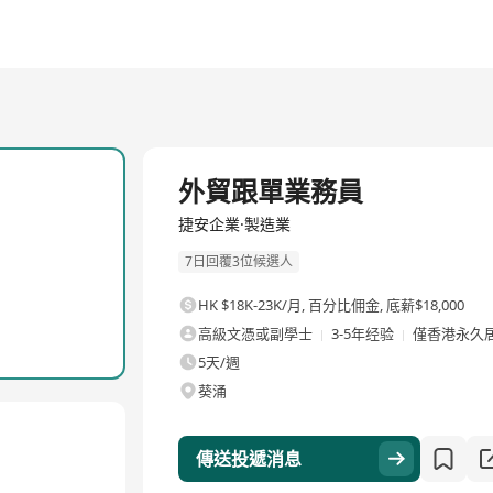
全職
外貿跟單業務員
捷安企業·製造業
7日回覆3位候選人
HK $18K-23K/月
,
百分比佣金, 底薪$18,000
高級文憑或副學士
3-5年经验
僅香港永久
5天/週
葵涌
傳送投遞消息