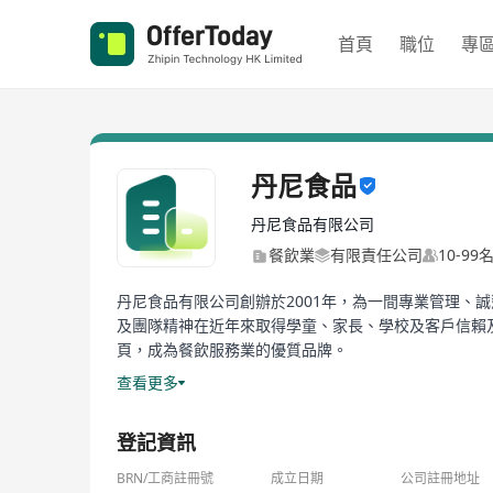
首頁
職位
專
丹尼食品
丹尼食品有限公司
餐飲業
有限責任公司
10-99
丹尼食品有限公司創辦於2001年，為一間專業管理
及團隊精神在近年來取得學童、家長、學校及客戶信賴
頁，成為餐飲服務業的優質品牌。
查看更多
丹尼食品一直堅持每日新鮮製作優質美味的飯盒，因應業務
求。
登記資訊
中央廠房內設有不同的區域去處理食材，如生肉處理區
BRN/工商註冊號
成立日期
公司註冊地址