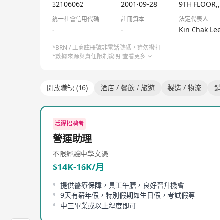
有助控制食品衛生，保障食品安全。
32106062
2001-09-28
9TH FLOOR,
我們的廠房選址葵涌，交通網絡四通八達，有助於短時
統一社會信用代碼
註冊資本
法定代表人
-
-
Kin Chak Le
公司特色
*BRN / 工商註冊號非電話號碼，請勿撥打
堅持即日鮮製午膳飯盒
*數據來源與責任限制說明
查看更多
真正製造味美的「營養午膳」
嚴格執行生產管理
準時到達學校、派送準確
開放職缺 (16)
酒店 / 餐飲 / 旅遊
製造 / 物流
團隊精神、著重服務承諾
活躍招聘者
營運助理
不限經驗
中學文憑
$14K-16K/月
提供醫療保障，員工午膳，良好晉升機會
9天有薪年假，特別假期如生日假，考試假等
中三畢業或以上程度即可