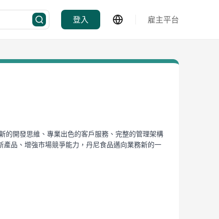
登入
雇主平台
創新的開發思維、專業出色的客戶服務、完整的管理架構
新產品、增強市場競爭能力，丹尼食品邁向業務新的一
齊全，完全符合 HACCP 及ISO22000的要
感染。中央廠房採用密封式設計，以隔絕外來污染物，