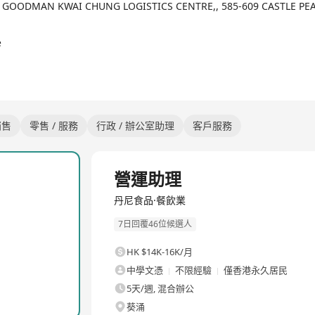
, GOODMAN KWAI CHUNG LOGISTICS CENTRE,, 585-609 CASTLE PE
間內準時把食物送到客人手中，大大減低因食物於室溫存放太久而引致食
e
銷售
零售 / 服務
行政 / 辦公室助理
客戶服務
全職
營運助理
丹尼食品·餐飲業
7日回覆46位候選人
HK $14K-16K/月
中學文憑
不限經驗
僅香港永久居民
5天/週, 混合辦公
葵涌