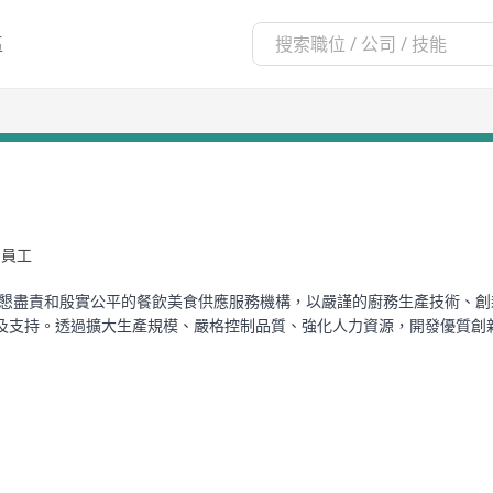
區
名員工
、誠懇盡責和殷實公平的餐飲美食供應服務機構，以嚴謹的廚務生產技術、
及支持。透過擴大生產規模、嚴格控制品質、強化人力資源，開發優質創
擴展所需，我們於去年在葵涌新建達2萬平方呎現代化中央生產廠房，設備妥善
及生產製作區等，再運用採用單一流向的製作流程，以防生、熟食物交叉