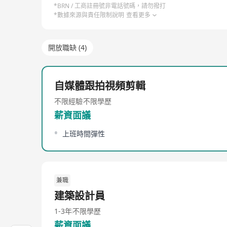
*BRN / 工商註冊號非電話號碼，請勿撥打
*數據來源與責任限制說明
查看更多
開放職缺 (4)
自媒體跟拍視頻剪輯
不限經驗
不限學歷
薪資面議
上班時間彈性
兼職
建築設計員
1-3年
不限學歷
薪資面議