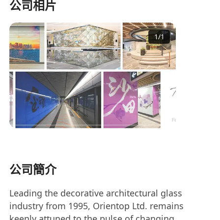
公司相片
1
/
1
公司簡介
Leading the decorative architectural glass
industry from 1995, Orientop Ltd. remains
keenly attuned to the pulse of changing