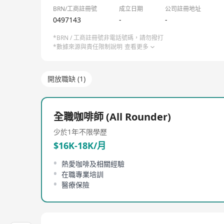
BRN/工商註冊號
成立日期
公司註冊地址
0497143
-
-
*BRN / 工商註冊號非電話號碼，請勿撥打
*數據來源與責任限制說明
查看更多
開放職缺 (1)
全職咖啡師 (All Rounder)
少於1年
不限學歷
$16K-18K/月
熱愛咖啡及相關經驗
在職專業培訓
醫療保險