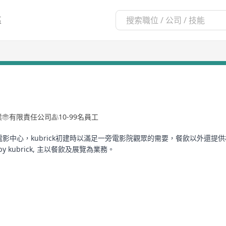
區
業
有限責任公司
10-99名員工
老匯電影中心，kubrick初建時以滿足一旁電影院觀眾的需要，餐飲以外
y kubrick, 主以餐飲及展覽為業務。