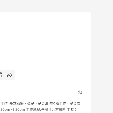
圍工作: 基本煮飯、煮餸、餸菜清洗預備工作、餸菜處
0pm -9:30pm 工作地點:荃灣汀九村會所 工時：