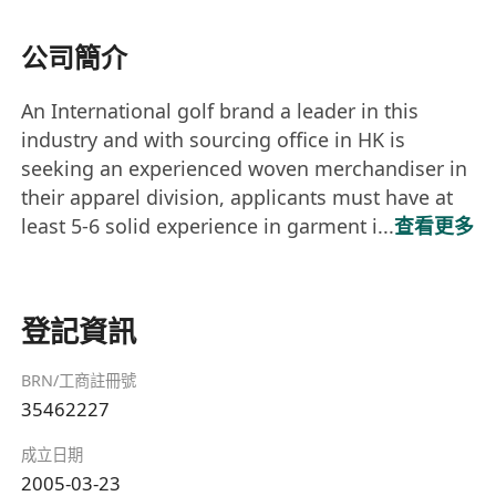
公司簡介
An International golf brand a leader in this
industry and with sourcing office in HK is
seeking an experienced woven merchandiser in
their apparel division, applicants must have at
least 5-6 solid experience in garment i...
查看更多
登記資訊
BRN/工商註冊號
35462227
成立日期
2005-03-23