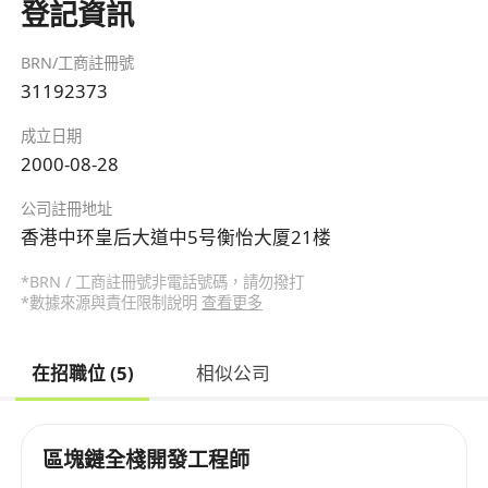
登記資訊
BRN/工商註冊號
31192373
成立日期
2000-08-28
公司註冊地址
香港中环皇后大道中5号衡怡大厦21楼
*BRN / 工商註冊號非電話號碼，請勿撥打
*數據來源與責任限制說明
查看更多
在招職位 (5)
相似公司
區塊鏈全棧開發工程師