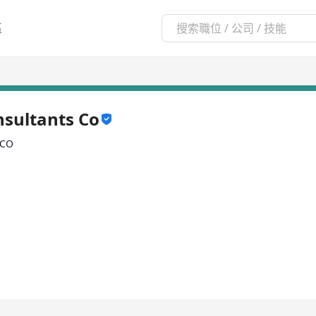
區
sultants Co
 CO