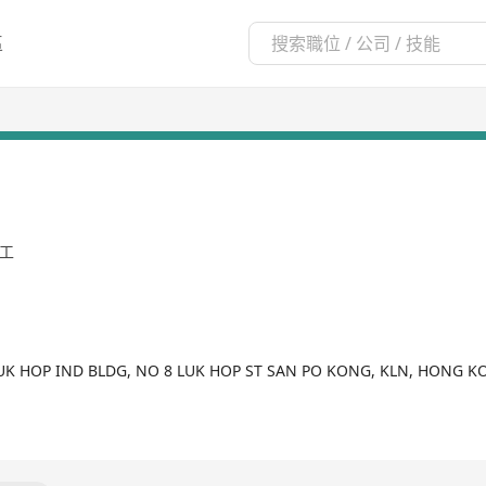
區
員工
 LUK HOP IND BLDG, NO 8 LUK HOP ST SAN PO KONG, KLN, HONG 