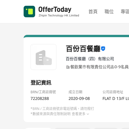
首頁
職位
專
百份百餐廳
百份百餐廳（四）有限公司
餐飲業
有限責任公司
0-9名
登記資訊
BRN/工商註冊號
成立日期
公司註冊地址
72208288
2020-09-08
FLAT D 13/F
*BRN / 工商註冊號非電話號碼，請勿撥打
*數據來源與責任限制說明
查看更多