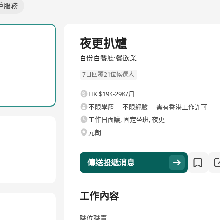
戶服務
全職
夜更扒爐
百份百餐廳·餐飲業
7日回覆21位候選人
HK $19K-29K/月
不限學歷
不限經驗
需有香港工作許可
工作日面議, 固定坐班, 夜更
元朗
傳送投遞消息
工作內容
職位職責