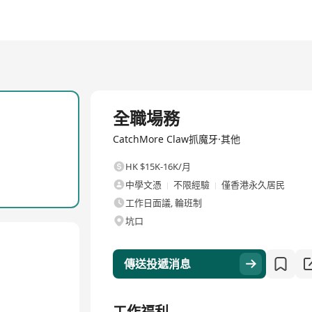
全職
全職場務
CatchMore Claw抓魔牙·其他
HK $15K-16K/月
中學文憑
不限經驗
僅香港永久居民
工作日面議, 輪班制
坑口
傳送投遞消息
工作福利