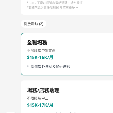
*BRN / 工商註冊號非電話號碼，請勿撥打
*數據來源與責任限制說明
查看更多
開放職缺 (2)
全職場務
不限經驗
中學文憑
$15K-16K/月
提供額外津貼及加班津貼
場務/店務助理
不限經驗
中三
$15K-17K/月