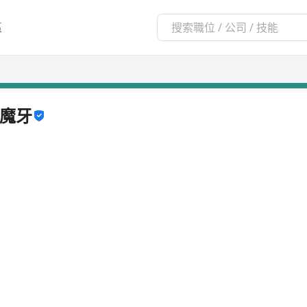
區
抓魔牙
2/2