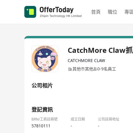
首頁
職位
專
CatchMore Claw
CATCHMORE CLAW
其他
其他
0-9名員工
公司相片
1/2
登記資訊
BRN/工商註冊號
成立日期
公司註冊地址
57810111
-
-