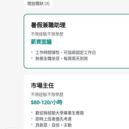
開放職缺 (3)
暑假兼職助理
不限經驗
不限學歷
薪資面議
工作時間彈性，可協商固定工作日
無需全職坐班，每周兩天到崗
市場主任
不限經驗
不限學歷
$80-120/小時
歡迎無經驗大學畢業生應徵
即時上班者優先考慮
具創意，自信，主動