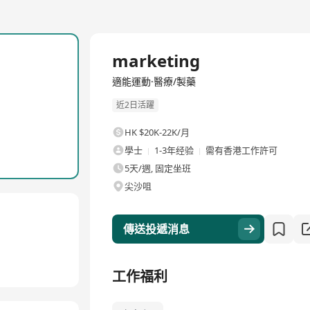
全職
marketing
適能運動·醫療/製藥
近2日活躍
HK $20K-22K/月
學士
1-3年经验
需有香港工作許可
5天/週, 固定坐班
尖沙咀
傳送投遞消息
工作福利