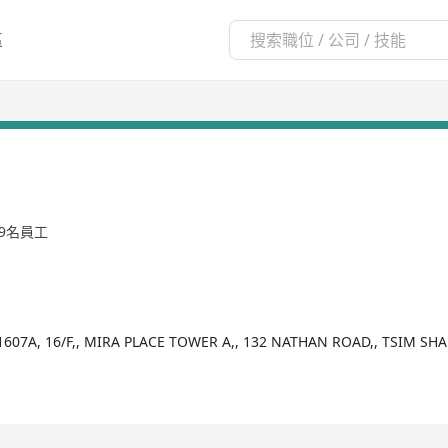
區
99名員工
1607A, 16/F,, MIRA PLACE TOWER A,, 132 NATHAN ROAD,, TSIM S