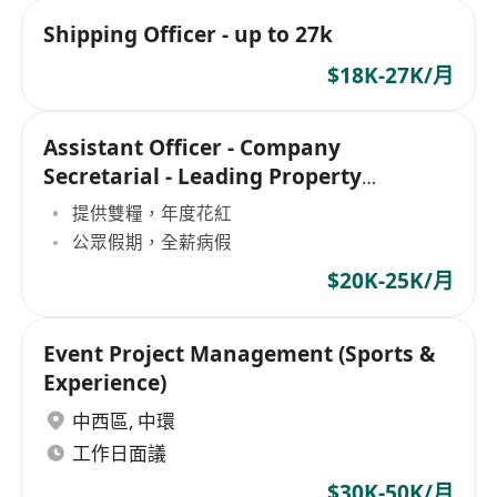
Shipping Officer - up to 27k
$18K-27K/月
Assistant Officer - Company
Secretarial - Leading Property
Developer
提供雙糧，年度花紅
公眾假期，全薪病假
$20K-25K/月
Event Project Management (Sports &
Experience)
中西區
,
中環
工作日面議
$30K-50K/月