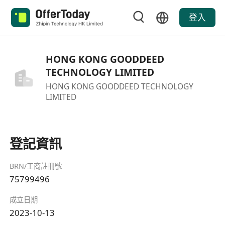
登入
HONG KONG GOODDEED
TECHNOLOGY LIMITED
HONG KONG GOODDEED TECHNOLOGY
LIMITED
登記資訊
BRN/工商註冊號
75799496
成立日期
2023-10-13