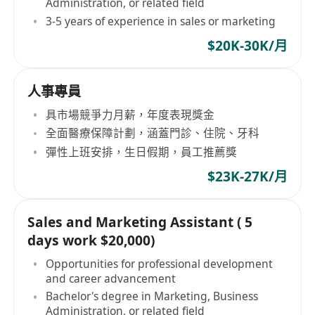
Administration, or related field
3-5 years of experience in sales or marketing
$20K-30K/月
人事專員
具市場競爭力月薪，年度表現獎金
全面醫療保障計劃，涵蓋門診、住院、牙科
彈性上班安排，生日假期，員工推薦獎
$23K-27K/月
Sales and Marketing Assistant ( 5
days work $20,000)
Opportunities for professional development
and career advancement
Bachelor's degree in Marketing, Business
Administration, or related field