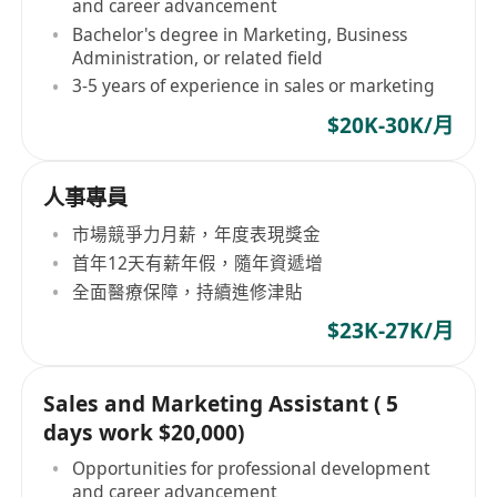
and career advancement
Bachelor's degree in Marketing, Business
Administration, or related field
3-5 years of experience in sales or marketing
$20K-30K/月
人事專員
市場競爭力月薪，年度表現獎金
首年12天有薪年假，隨年資遞增
全面醫療保障，持續進修津貼
$23K-27K/月
Sales and Marketing Assistant ( 5
days work $20,000)
Opportunities for professional development
and career advancement