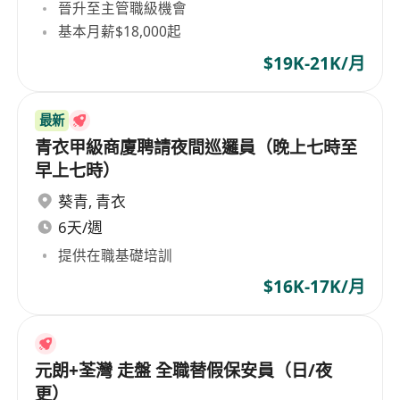
晉升至主管職級機會
基本月薪$18,000起
$19K-21K/月
最新
青衣甲級商廈聘請夜間巡邏員（晚上七時至
早上七時）
葵青
,
青衣
6天/週
提供在職基礎培訓
$16K-17K/月
元朗+荃灣 走盤 全職替假保安員（日/夜
更）