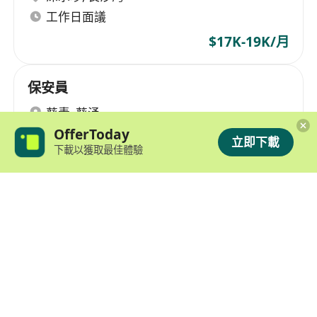
工作日面議
$17K-19K/月
保安員
葵青
,
葵涌
月休6天
OfferToday
立即下載
下載以獲取最佳體驗
$15K-18K/月
荃灣區 保安員
深水埗
,
長沙灣
8小時以上/天, 工作日面議
荃灣區工廈工作地點
Year-end bonus