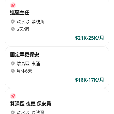
巡邏主任
深水埗
,
荔枝角
6天/週
$21K-25K/月
固定早更保安
離島區
,
東涌
月休6天
$16K-17K/月
葵涌區 夜更 保安員
深水埗
,
長沙灣