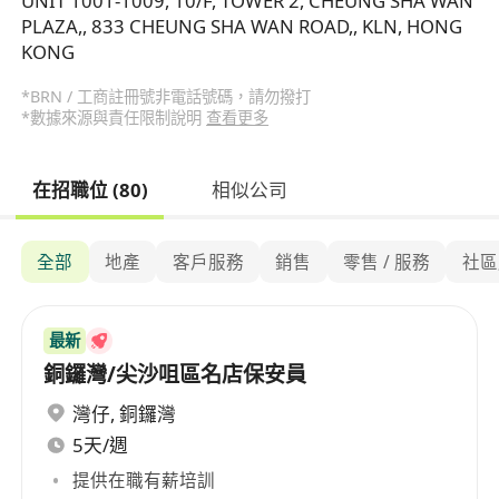
UNIT 1001-1009, 10/F, TOWER 2, CHEUNG SHA WAN
PLAZA,, 833 CHEUNG SHA WAN ROAD,, KLN, HONG
KONG
*BRN / 工商註冊號非電話號碼，請勿撥打
*數據來源與責任限制說明
查看更多
在招職位 (80)
相似公司
全部
地產
客戶服務
銷售
零售 / 服務
社區
最新
銅鑼灣/尖沙咀區名店保安員
灣仔
,
銅鑼灣
5天/週
提供在職有薪培訓