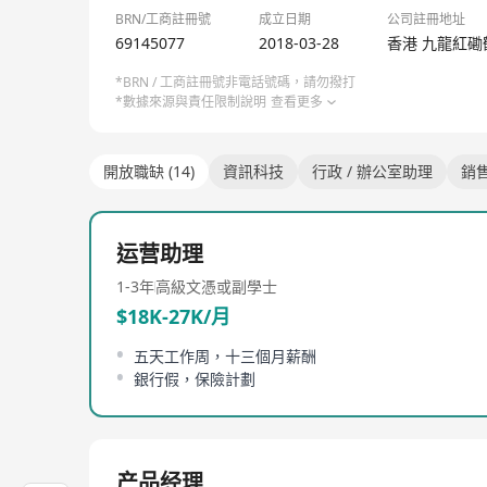
BRN/工商註冊號
成立日期
公司註冊地址
69145077
2018-03-28
香港 九龍紅磡
*BRN / 工商註冊號非電話號碼，請勿撥打
*數據來源與責任限制說明
查看更多
開放職缺 (14)
資訊科技
行政 / 辦公室助理
銷
运营助理
1-3年
高級文憑或副學士
$18K-27K/月
五天工作周，十三個月薪酬
銀行假，保險計劃
产品经理