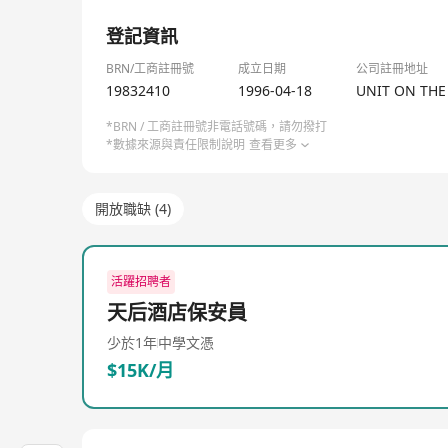
1/1
登記資訊
BRN/工商註冊號
成立日期
公司註冊地址
19832410
1996-04-18
UNIT ON THE
*BRN / 工商註冊號非電話號碼，請勿撥打
*數據來源與責任限制說明
查看更多
開放職缺 (4)
活躍招聘者
天后酒店保安員
少於1年
中學文憑
$15K/月