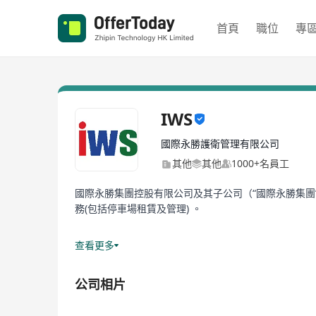
首頁
職位
專
IWS
國際永勝護衛管理有限公司
其他
其他
1000+名員工
國際永勝集團控股有限公司及其子公司（“國際永勝集團
務(包括停車場租賃及管理) 。
我們擁有超過1,000名員工。 當中大多數為合資格進
查看更多
我們通過合資格工作團隊為每位客戶提供優質服務。 自2
公司相片
二之選！