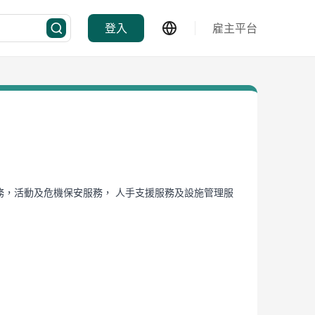
登入
雇主平台
務，活動及危機保安服務， 人手支援服務及設施管理服
我們的專業態度和誠信始終值得信賴。國際永勝集團是您的不