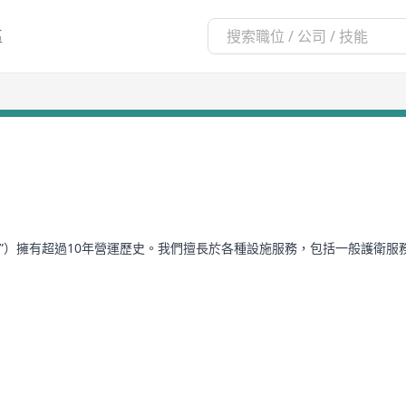
區
”）擁有超過10年營運歷史。我們擅長於各種設施服務，包括一般護衛服
行甲類保安工作及乙類保安工作。
015年起，我們已獲得ISO 9001：2015品質管理體系標準認證。