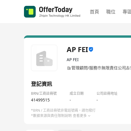
首頁
職位
專
AP FEI
AP FEI
管理顧問/服務
無限責任公司
登記資訊
BRN/工商註冊號
成立日期
公司註冊地址
41499515
-
-
*BRN / 工商註冊號非電話號碼，請勿撥打
*數據來源與責任限制說明
查看更多