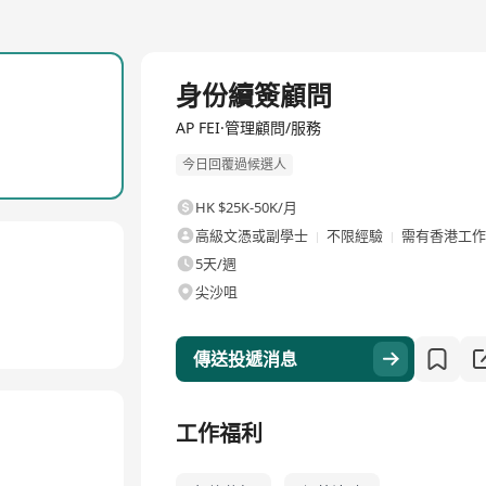
全職
身份續簽顧問
AP FEI·管理顧問/服務
今日回覆過候選人
HK $25K-50K/月
高級文憑或副學士
不限經驗
需有香港工作
5天/週
尖沙咀
傳送投遞消息
工作福利