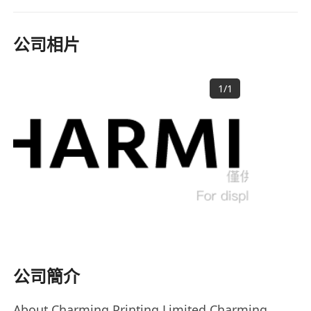
公司相片
1
/
1
公司簡介
About Charming Printing Limited Charming