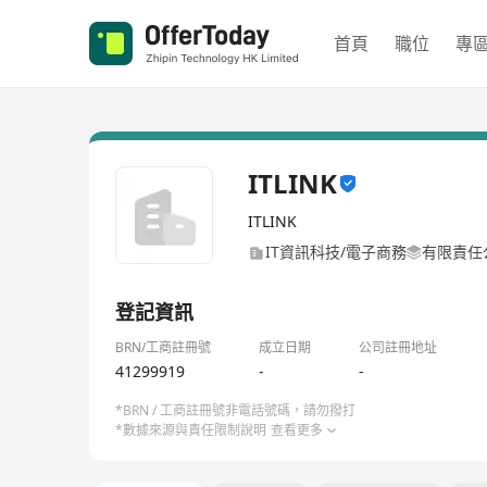
首頁
職位
專
ITLINK
ITLINK
IT資訊科技/電子商務
有限責任
登記資訊
BRN/工商註冊號
成立日期
公司註冊地址
41299919
-
-
*BRN / 工商註冊號非電話號碼，請勿撥打
*數據來源與責任限制說明
查看更多