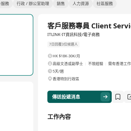
戶服務
行政 / 辦公室助理
銷售
人力資源
社區服務
全職
客戶服務專員 Client Servic
ITLINK·IT資訊科技/電子商務
7日回覆3位候選人
HK $18K-30K/月
高級文憑或副學士
不限經驗
需有香港工作
5天/週
香港特別行政區
）
傳送投遞消息
工作內容