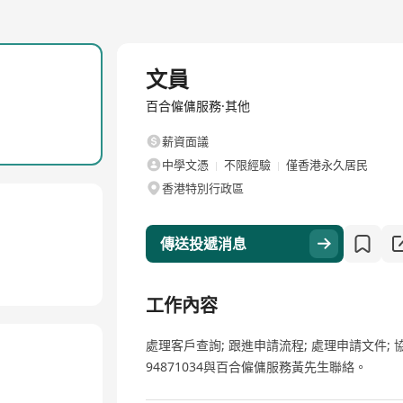
全職
文員
百合僱傭服務·其他
薪資面議
中學文憑
不限經驗
僅香港永久居民
香港特別行政區
傳送投遞消息
工作內容
處理客戶查詢; 跟進申請流程; 處理申請文件; 協助
94871034與百合僱傭服務黃先生聯絡。