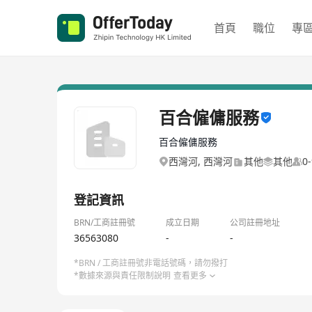
首頁
職位
專
百合僱傭服務
百合僱傭服務
西灣河, 西灣河
其他
其他
0
登記資訊
BRN/工商註冊號
成立日期
公司註冊地址
36563080
-
-
*BRN / 工商註冊號非電話號碼，請勿撥打
*數據來源與責任限制說明
查看更多