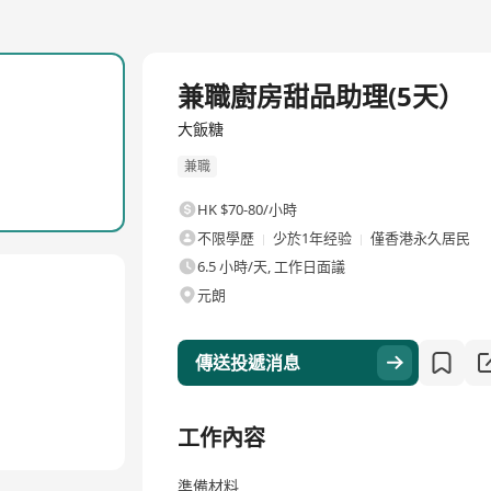
兼職廚房甜品助理(5天）
大飯糖
兼職
HK $70-80/小時
不限學歷
少於1年经验
僅香港永久居民
6.5 小時/天, 工作日面議
元朗
傳送投遞消息
工作內容
準備材料