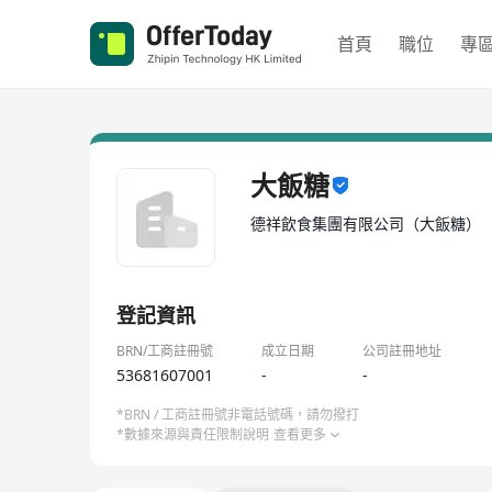
首頁
職位
專
大飯糖
德祥飲食集團有限公司（大飯糖）
登記資訊
BRN/工商註冊號
成立日期
公司註冊地址
53681607001
-
-
*BRN / 工商註冊號非電話號碼，請勿撥打
*數據來源與責任限制說明
查看更多