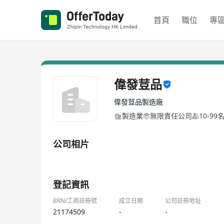
首頁
職位
專
偉發荳品
偉發荳品製造廠
製造業
無限責任公司
10-99
公司相片
1/2
登記資訊
BRN/工商註冊號
成立日期
公司註冊地址
21174509
-
-