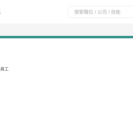
區
名員工
2/2