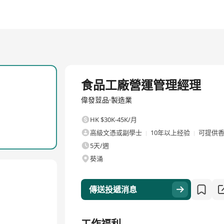
全職
食品工廠營運管理經理
偉發荳品·製造業
HK $30K-45K/月
高級文憑或副學士
10年以上经验
可提供
5天/週
葵涌
傳送投遞消息
工作福利