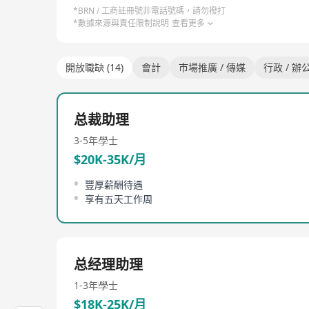
*BRN / 工商註冊號非電話號碼，請勿撥打
*數據來源與責任限制說明
查看更多
開放職缺 (14)
會計
市場推廣 / 傳媒
行政 / 
总裁助理
3-5年
學士
$20K-35K/月
豐厚薪酬待遇
享有五天工作周
总经理助理
1-3年
學士
$18K-25K/月