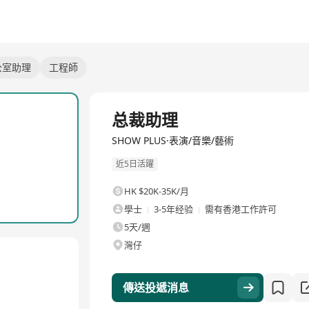
辦公室助理
工程師
全職
总裁助理
SHOW PLUS·表演/音樂/藝術
近5日活躍
HK $20K-35K/月
學士
3-5年经验
需有香港工作許可
5天/週
灣仔
傳送投遞消息