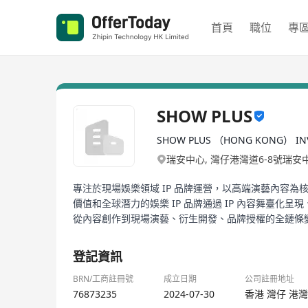
首頁
職位
專
SHOW PLUS
SHOW PLUS （HONG KONG） INV
瑞安中心, 灣仔港灣道6-8號瑞安
專注於現場娛樂領域 IP 品牌運營，以高端演藝內容為
價值和全球潛力的娛樂 IP 品牌通過 IP 內容舞臺化呈
從內容創作到現場演藝、衍生開發、品牌授權的全鏈條
登記資訊
BRN/工商註冊號
成立日期
公司註冊地址
76873235
2024-07-30
香港 灣仔 港灣道