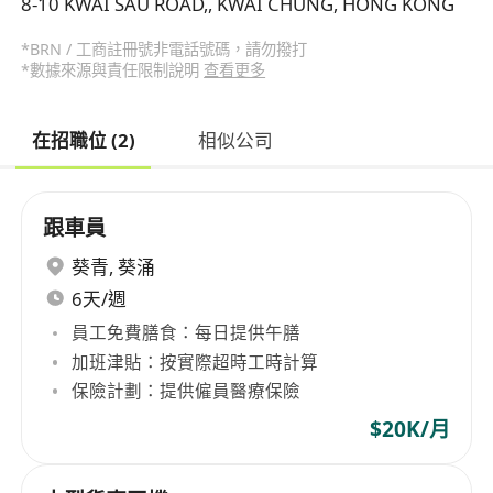
8-10 KWAI SAU ROAD,, KWAI CHUNG, HONG KONG
*BRN / 工商註冊號非電話號碼，請勿撥打
*數據來源與責任限制說明
查看更多
在招職位 (2)
相似公司
跟車員
葵青
,
葵涌
6天/週
員工免費膳食：每日提供午膳
加班津貼：按實際超時工時計算
保險計劃：提供僱員醫療保險
$20K/月