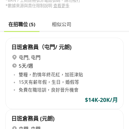
*BRN / 工商註冊號非電話號碼，請勿撥打
*數據來源與責任限制說明
查看更多
在招職位 (5)
相似公司
日班倉務員（屯門/ 元朗)
屯門
,
屯門
5天/週
雙糧，酌情年終花紅，加班津貼
15天有薪年假，生日，婚假等
免費在職培訓，良好晉升機會
$14K-20K/月
日班倉務員 (元朗)
屯門
,
屯門