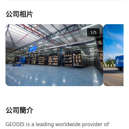
公司相片
1
/
5
公司簡介
GEODIS is a leading worldwide provider of