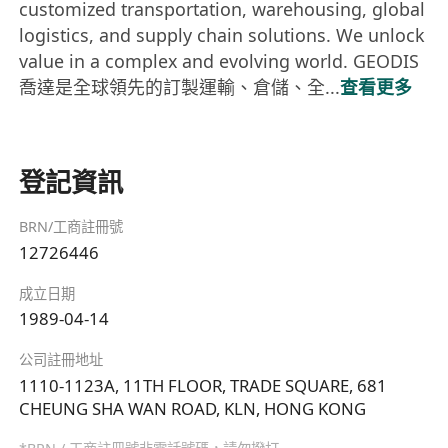
customized transportation, warehousing, global
logistics, and supply chain solutions. We unlock
value in a complex and evolving world. GEODIS
喬達是全球領先的訂製運輸、倉儲、全...
查看更多
登記資訊
BRN/工商註冊號
12726446
成立日期
1989-04-14
公司註冊地址
1110-1123A, 11TH FLOOR, TRADE SQUARE, 681
CHEUNG SHA WAN ROAD, KLN, HONG KONG