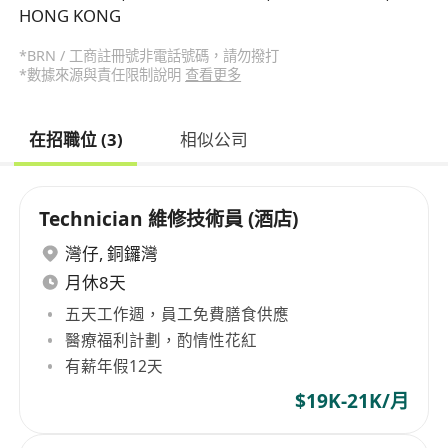
HONG KONG
*BRN / 工商註冊號非電話號碼，請勿撥打
*數據來源與責任限制說明
查看更多
在招職位 (3)
相似公司
Technician 維修技術員 (酒店)
灣仔
,
銅鑼灣
月休8天
五天工作週，員工免費膳食供應
醫療福利計劃，酌情性花紅
有薪年假12天
$19K-21K/月