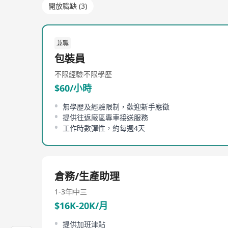
開放職缺 (3)
兼職
包裝員
不限經驗
不限學歷
$60/小時
無學歷及經驗限制，歡迎新手應徵
提供往返廠區專車接送服務
工作時數彈性，約每週4天
倉務/生產助理
1-3年
中三
$16K-20K/月
提供加班津貼