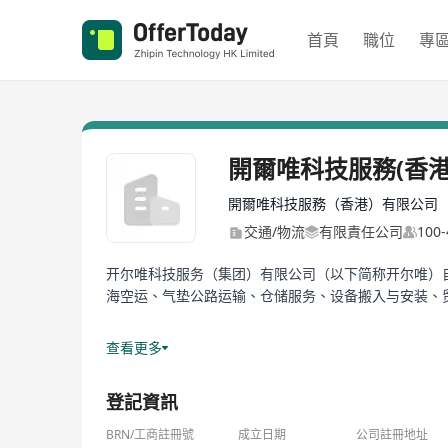
首頁
職位
專
開爾唯科技服務(香港
開爾唯科技服務（香港）有限公司
交通/物流
有限責任公司
100
开尔唯科技服务（集团）有限公司（以下简称开尔唯）
海空运、气垫公路运输、仓储服务、设备搬入与安装、
多年来，开尔唯始终秉承“一路呵护您的重托”的使命与
查看更多
发和革新物流技术，促进中国高科技产业的快速发展”的
路和医疗设备制造行业推出360°解决方案，立志成为
登記資訊
凭借务实、踏实、扎实的匠心精神，开尔唯率先在中国
BRN/工商註冊號
成立日期
公司註冊地址