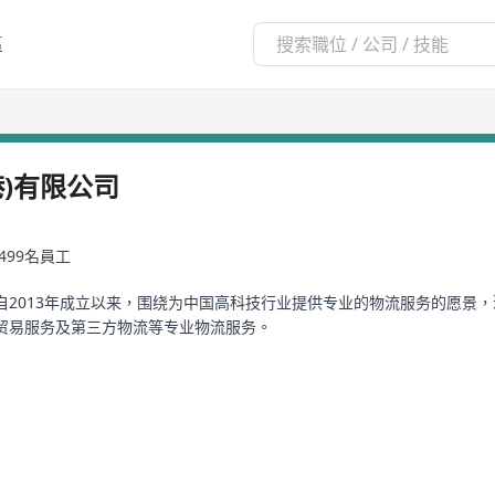
區
)有限公司
-499名員工
自2013年成立以来，围绕为中国高科技行业提供专业的物流服务的愿景
贸易服务及第三方物流等专业物流服务。
初心，紧随产业升级发展，在高科技行业深耕细作，不断优化服务模式，
战略使命，深耕半导体晶圆制造、医疗健康及艺术品交流等产业物流领域
中国最具创新力的专业物流服务商。
推出精密设备一贯式运输模式，服务范围覆盖中、日、韩和中国台湾地区