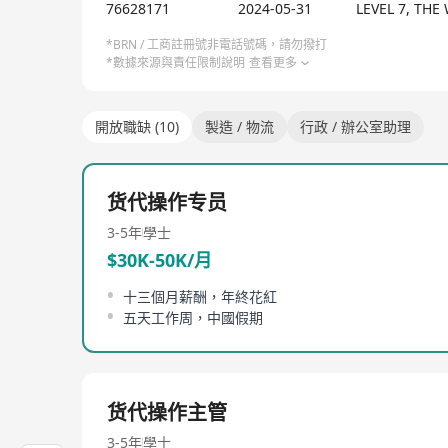
了“光刻机专用滚轮挂车板运输国家专利技术”“医用磁
76628171
2024-05-31
LEVEL 7, TH
物流解决方案与工程项目物流解决方案，成为泛半导体
*BRN / 工商註冊號非電話號碼，請勿撥打
*數據來源與責任限制說明
查看更多
去年以来，公司先后办理了国际道路运输经营许可证、T
流重点联系企业；2022—2024中国医疗设备运输十家重
《中国医疗设备运输与就位服务规范》标准起草单位。公
開放職缺 (10)
製造 / 物流
行政 / 辦公室助理
货代操作专员
3-5年
學士
$30K-50K/月
十三個月薪酬，年終花紅
五天工作周，中國假期
货代操作主管
3-5年
學士