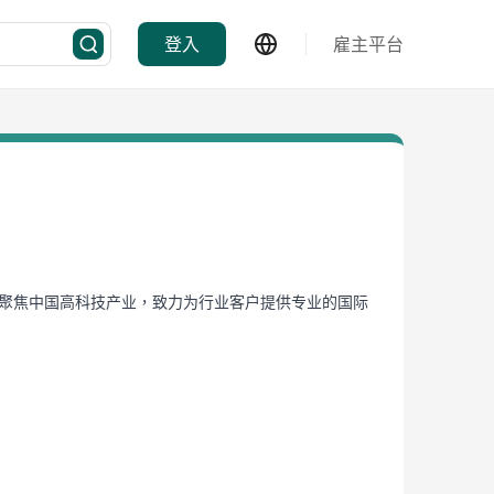
登入
雇主平台
，聚焦中国高科技产业，致力为行业客户提供专业的国际
提升承运能力。公司秉承“立足中国，面向世界，不断开
，业务覆盖140多个国家和地区，并率先向中国集成电
。在引进吸收国际先进经验的基础上，研发并陆续取得