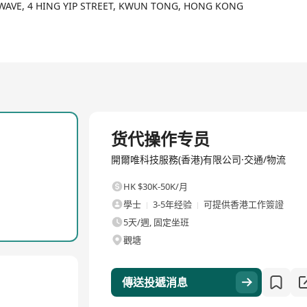
体专用的组合搬运装置专利技术”等核心专利技术。结合现代物流优势，为
E WAVE, 4 HING YIP STREET, KWUN TONG, HONG KONG
行业、大型医疗设备和高端设备制造等高科技领域口碑良好、服务至上的
IR持证人资格、GMS跨境运输许可以及TAD单证备案，这些在上海市都属
点企业；全国AAAA级物流企业；2023上海市国际货运代理行业信用评估A
司在上海自贸区拥有自有的保税仓库（占地10000余平米）。
全職
货代操作专员
開爾唯科技服務(香港)有限公司·交通/物流
HK $30K-50K/月
學士
3-5年经验
可提供香港工作簽證
5天/週, 固定坐班
觀塘
傳送投遞消息