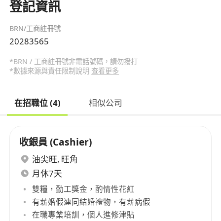
登記資訊
BRN/工商註冊號
20283565
*BRN / 工商註冊號非電話號碼，請勿撥打
*數據來源與責任限制說明
查看更多
在招職位 (4)
相似公司
收銀員 (Cashier)
油尖旺
,
旺角
月休7天
雙糧，勤工獎金，酌情性花紅
有薪婚假連同結婚禮物，有薪病假
在職專業培訓，個人進修津貼