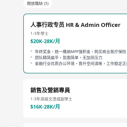
開放職缺 (5)
人事行政专员 HR & Admin Officer
1-3年
學士
$20K-28K/月
年终奖金，统一缴纳MPF强积金，购买商业医疗保险
团队精简扁平，氛围简单，无加班压力
金融行业优质办公环境，晋升空间清晰，工作稳定正
銷售及營銷專員
1-3年
高級文憑或副學士
$16K-28K/月