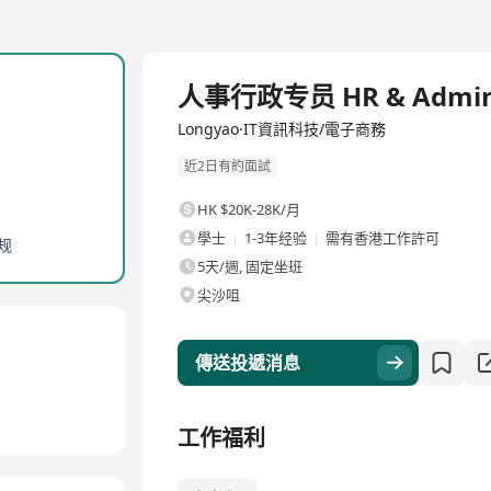
全職
人事行政专员 HR & Admin 
Longyao·IT資訊科技/電子商務
近2日有約面試
HK $20K-28K/月
學士
1-3年经验
需有香港工作許可
规
5天/週, 固定坐班
尖沙咀
傳送投遞消息
工作福利