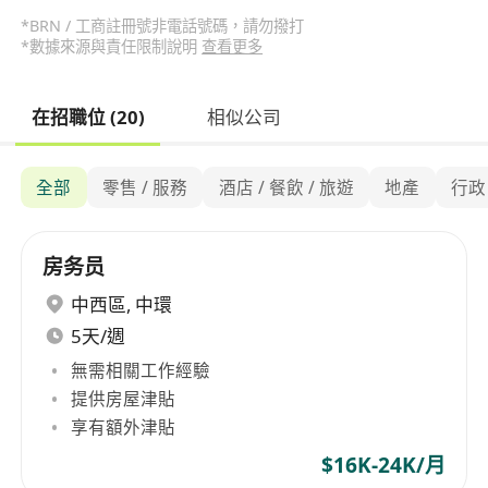
*BRN / 工商註冊號非電話號碼，請勿撥打
*數據來源與責任限制說明
查看更多
在招職位 (20)
相似公司
全部
零售 / 服務
酒店 / 餐飲 / 旅遊
地產
行政
房务员
中西區
,
中環
5天/週
無需相關工作經驗
提供房屋津貼
享有額外津貼
$16K-24K/月