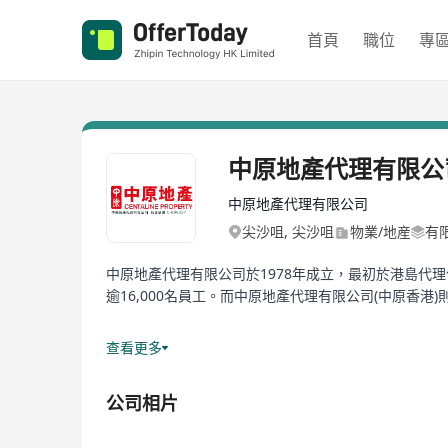
首頁
職位
專
中原地產代理有限公
中原地產代理有限公司
尖沙咀, 尖沙咀
物業/地産
有
中原地產代理有限公司於1978年成立，最初於港島代理
逾16,000名員工。而中原地產代理有限公司(中原香港
服務範疇方面，中原地產代理有限公司提供住宅、工商
查看更多
增值服務，包括：測量估價、招標拍賣、資產管理、按
公司相片
地域方面，自從1990年代進駐上海以來，「中原地產
業務輻射，遍及全球過百城市。