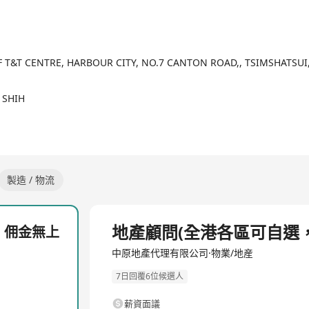
外項目部，精選世界各地的樓盤，給客戶更多盤源選擇及投資機遇。
RF T&T CENTRE, HARBOUR CITY, NO.7 CANTON ROAD,, TSIMSHATSU
 SHIH
製造 / 物流
全職
地產顧問(全港各區可自選
，佣金無上
中原地產代理有限公司·物業/地産
7日回覆6位候選人
薪資面議