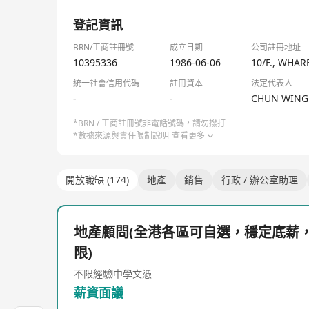
1/1
中原地產於香港的分行規模亦在擴展中；同時亦設有海
登記資訊
BRN/工商註冊號
成立日期
公司註冊地址
10395336
1986-06-06
10/F., WHA
統一社會信用代碼
註冊資本
法定代表人
-
-
CHUN WING
*BRN / 工商註冊號非電話號碼，請勿撥打
*數據來源與責任限制說明
查看更多
開放職缺 (174)
地產
銷售
行政 / 辦公室助理
地產顧問(全港各區可自選，穩定底薪
限)
不限經驗
中學文憑
薪資面議