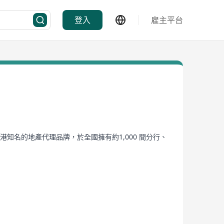
登入
雇主平台
知名的地產代理品牌，於全國擁有約1,000 間分行、
合併及屋地買賣。同時，中原地產亦提供相關的專業及
，並由各地分公司營運管理。另外，中原地產於國外亦有