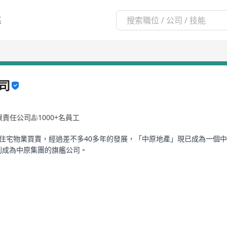
區
司
限責任公司
1000+名員工
住宅物業買賣，經過差不多40多年的發展，「中原地產」現已成為一個中港
)則成為中原集團的旗艦公司。
舖及車位代理服務，覆蓋本地的新盤及二手市場。而項目服務亦包括收購
揭轉介、移民顧問等，為客戶提供一條龍代理服務。
」品牌於國內逐漸發展。現時於內地30多個省市包括 澳門特區 設有分行